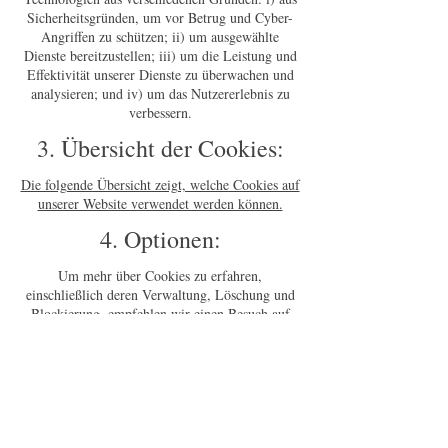
Sicherheitsgründen, um vor Betrug und Cyber-
Angriffen zu schützen; ii) um ausgewählte
Dienste bereitzustellen; iii) um die Leistung und
Effektivität unserer Dienste zu überwachen und
analysieren; und iv) um das Nutzererlebnis zu
verbessern.
3. Übersicht der Cookies:
Die folgende Übersicht zeigt, welche Cookies auf
unserer Website verwendet werden können.
4. Optionen:
Um mehr über Cookies zu erfahren,
einschließlich deren Verwaltung, Löschung und
Blockierung, empfehlen wir einen Besuch auf
www.aboutcookies.org
oder
www.allaboutcookies.org
. Alternativ kann der
Browser so eingestellt werden, dass Cookies
grundsätzlich blockiert werden. Das Löschen
unserer Cookies oder die Deaktivierung
zukünftiger Cookies kann jedoch bestimmte
Bereiche oder Funktionen unserer Dienste